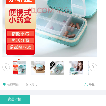





收藏商品
加入对比
举报
商品详情