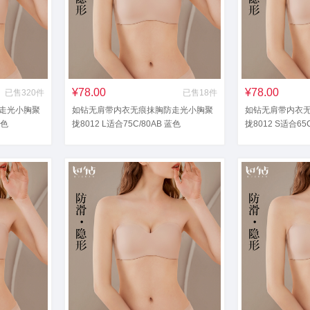
¥78.00
¥78.00
已售320件
已售18件
走光小胸聚
如钻无肩带内衣无痕抹胸防走光小胸聚
如钻无肩带内衣
黑色
拢8012 L适合75C/80AB 蓝色
拢8012 S适合65