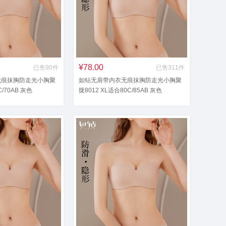
¥78.00
已售90件
已售311件
无痕抹胸防走光小胸聚
如钻无肩带内衣无痕抹胸防走光小胸聚
C/70AB 灰色
拢8012 XL适合80C/85AB 灰色