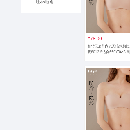
睡衣/睡袍
¥78.00
如钻无肩带内衣无痕抹胸防
拢8012 S适合65C/70AB 