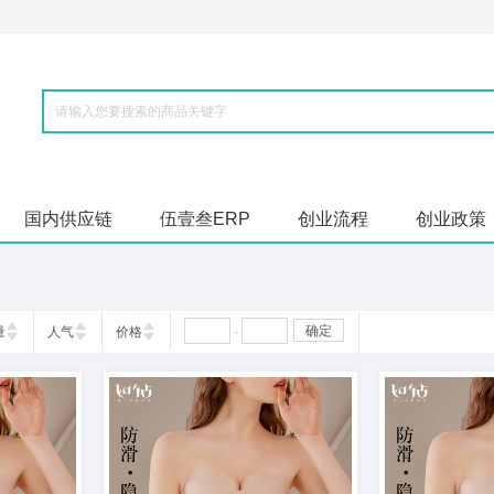
国内供应链
伍壹叁ERP
创业流程
创业政策
-
确定
量
人气
价格