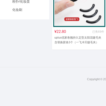
粉扑/化妆蛋
化妆刷
¥22.80
已售69件
uplus优家卷翘持久定型太阳花睫毛夹
含替换胶条3个（一飞冲天睫毛夹）
Copyright