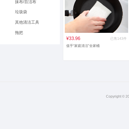
抹布/百洁布
垃圾袋
其他清洁工具
拖把
¥33.96
已售143件
值乎“家庭清洁”全家桶
Copyright