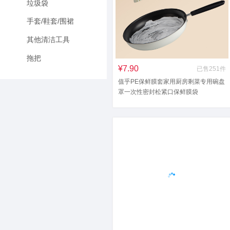
垃圾袋
手套/鞋套/围裙
其他清洁工具
拖把
¥7.90
已售251件
值乎PE保鲜膜套家用厨房剩菜专用碗盘
罩一次性密封松紧口保鲜膜袋