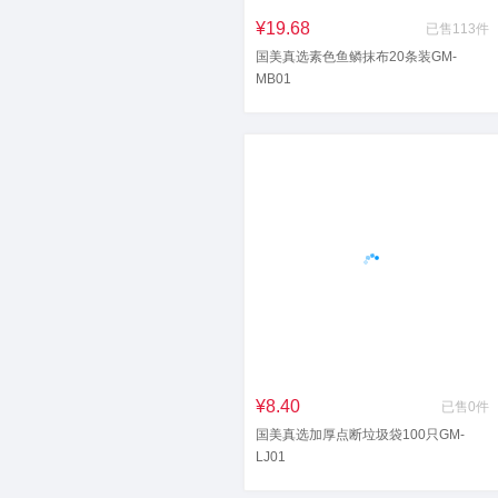
¥19.68
已售113件
国美真选素色鱼鳞抹布20条装GM-
MB01
¥8.40
已售0件
国美真选加厚点断垃圾袋100只GM-
LJ01