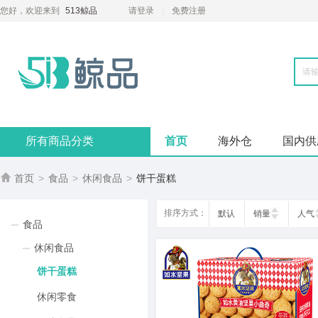
您好，欢迎来到
513鲸品
请登录
免费注册
所有商品分类
首页
海外仓
国内供

首页
>
食品
>
休闲食品
>
饼干蛋糕
排序方式：
默认
销量
人气
食品
休闲食品
饼干蛋糕
休闲零食