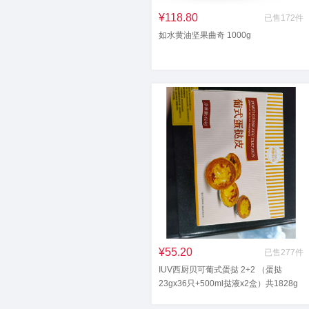
¥118.80
已售172件
如水黄油坚果曲奇 1000g
¥55.20
已售277件
IUV西厨贝可葡式蛋挞 2+2 （蛋挞
23gx36只+500ml挞液x2盒）共1828g