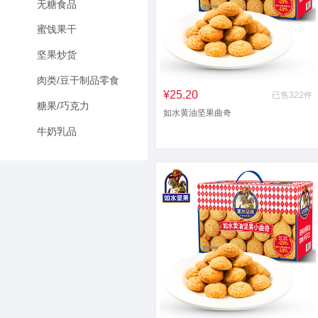
无糖食品
蜜饯果干
坚果炒货
肉类/豆干制品零食
¥25.20
已售322件
糖果/巧克力
如水黄油坚果曲奇
牛奶乳品