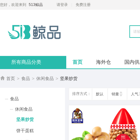
您好，欢迎来到
513鲸品
请登录
免费注册
所有商品分类
首页
海外仓
国内供

首页
>
食品
>
休闲食品
>
坚果炒货
排序方式：
默认
销量
人气
食品
休闲食品
坚果炒货
饼干蛋糕