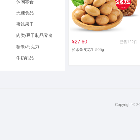
休闲零食
无糖食品
蜜饯果干
肉类/豆干制品零食
¥27.60
已售122件
糖果/巧克力
如水鱼皮花生 505g
牛奶乳品
Copyright