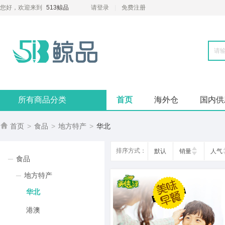
您好，欢迎来到
513鲸品
请登录
免费注册
所有商品分类
首页
海外仓
国内供

首页
>
食品
>
地方特产
>
华北
排序方式：
默认
销量
人气
食品
地方特产
华北
港澳