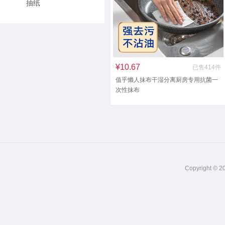
抽纸
¥10.67
已售414件
值乎懒人抹布干湿分离厨房专用抗菌一
次性抹布
Copyright