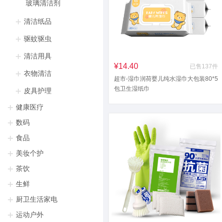
玻璃清洁剂
清洁纸品
驱蚊驱虫
清洁用具
¥14.40
已售137件
衣物清洁
超市-湿巾润荷婴儿纯水湿巾大包装80*5
包卫生湿纸巾
皮具护理
健康医疗
数码
食品
美妆个护
茶饮
生鲜
厨卫生活家电
运动户外