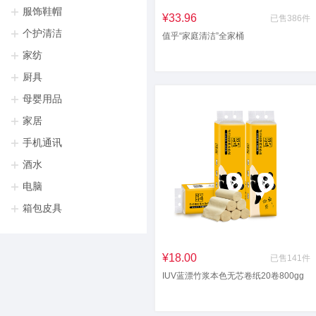
服饰鞋帽
¥33.96
已售386件
个护清洁
值乎“家庭清洁”全家桶
家纺
厨具
母婴用品
家居
手机通讯
酒水
电脑
箱包皮具
¥18.00
已售141件
IUV蓝漂竹浆本色无芯卷纸20卷800gg