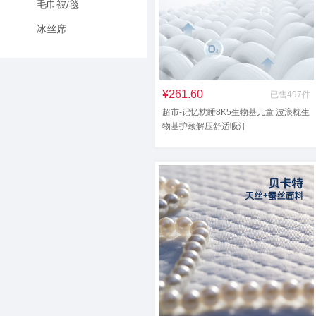
毛巾被/毯
冰丝席
¥261.60
已售497件
超市-记忆枕睡8K5生物基儿童 波浪枕生
物基护颈解压舒适吸汗