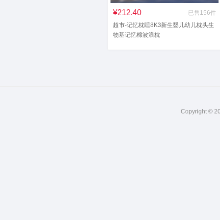
¥212.40
已售156件
超市-记忆枕睡8K3新生婴儿幼儿枕头生
物基记忆棉波浪枕
Copyright