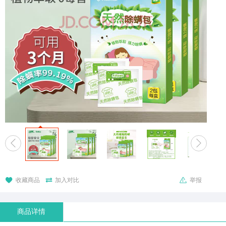





收藏商品
加入对比
举报
商品详情