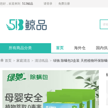
您好，欢迎来到
513鲸品
请登录
免费注册
所有商品分类
首页
海外仓
国内供

首页
>
家庭清洁
>
清洁纸品
>
绿驰 除螨包3盒装 天然植物环保除