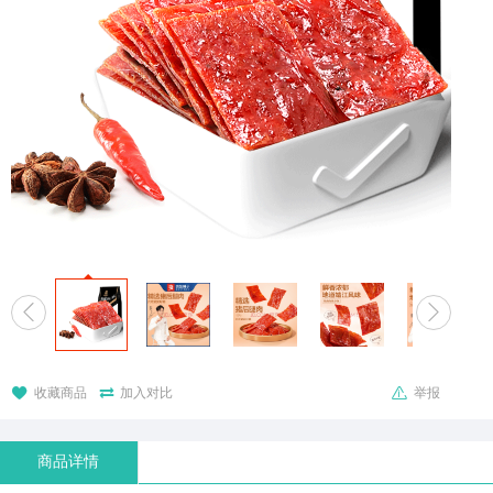





收藏商品
加入对比
举报
商品详情