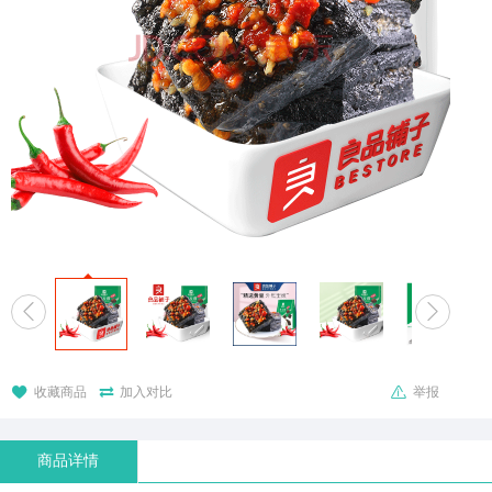





收藏商品
加入对比
举报
商品详情