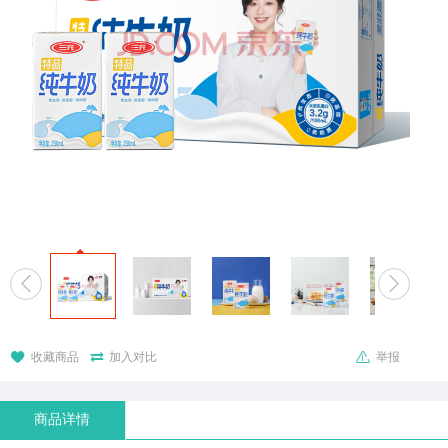





收藏商品
加入对比
举报
商品详情