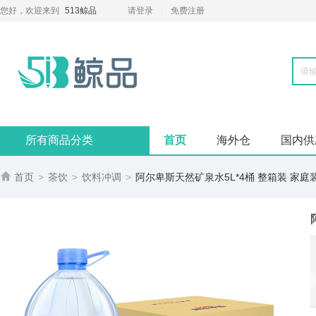
您好，欢迎来到
513鲸品
请登录
免费注册
所有商品分类
首页
海外仓
国内供

首页
>
茶饮
>
饮料冲调
>
阿尔卑斯天然矿泉水5L*4桶 整箱装 家庭