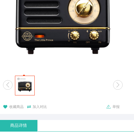





收藏商品
加入对比
举报
商品详情