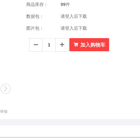
商品库存：
99
件
数据包：
请登入后下载
图片包：
请登入后下载



加入购物车

举报