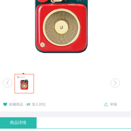





收藏商品
加入对比
举报
商品详情